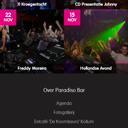
11 Kroegentocht
CD Presentatie Johnny
22
15
NOV
NOV
Freddy Moreira
Hollandse Avond
Over Paradiso Bar
Agenda
Fotogallerij
Eetcafé ‘De Koornbeurs’ Kollum