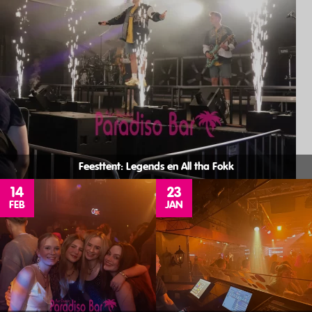
Feesttent: Legends en All tha Fokk
14
23
FEB
JAN