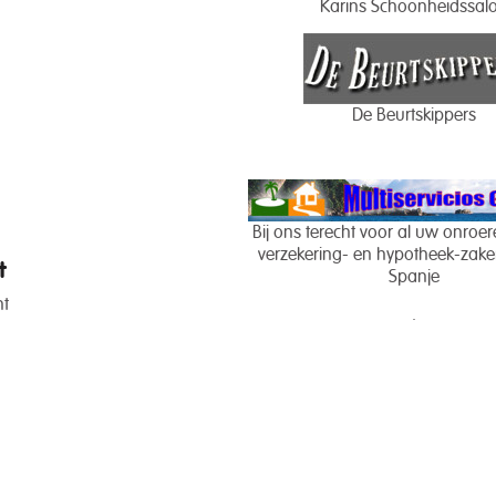
Karins Schoonheidssal
De Beurtskippers
Bij ons terecht voor al uw onroe
verzekering- en hypotheek-zaken
t
Spanje
nt
.