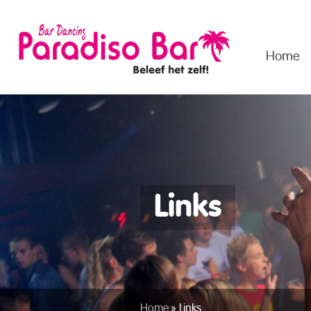
Home
Links
Home
»
Links