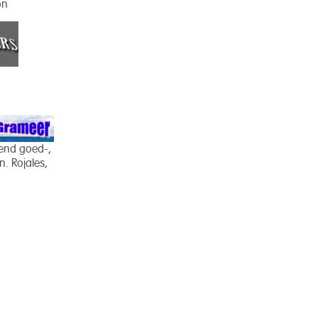
on
rend goed-,
. Rojales,