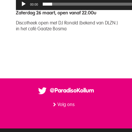
00:00
Zaterdag 26 maart, open vanaf 22.00u
Discotheek open met DJ Ronald (bekend van DLZN.)
in het café Gaatze Bosma
@ParadisoKollum
Volg ons