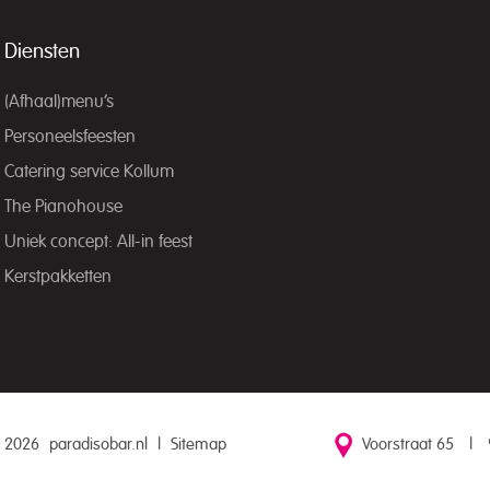
Diensten
(Afhaal)menu’s
Personeelsfeesten
Catering service Kollum
The Pianohouse
Uniek concept: All-in feest
Kerstpakketten
 2026
paradisobar.nl
|
Sitemap
Voorstraat 65
|