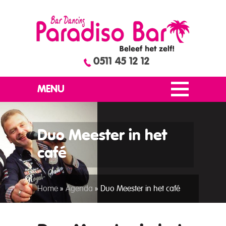
0511 45 12 12
MENU
Duo Meester in het
café
Home
»
Agenda
»
Duo Meester in het café