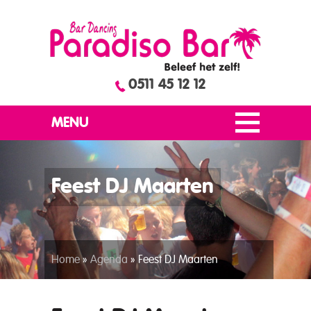
0511 45 12 12
MENU
Feest DJ Maarten
Home
»
Agenda
»
Feest DJ Maarten