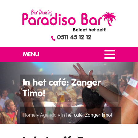
0511 45 12 12
MENU
In het café: Zanger
Timo!
Home
»
Agenda
»
In het café: Zanger Timo!