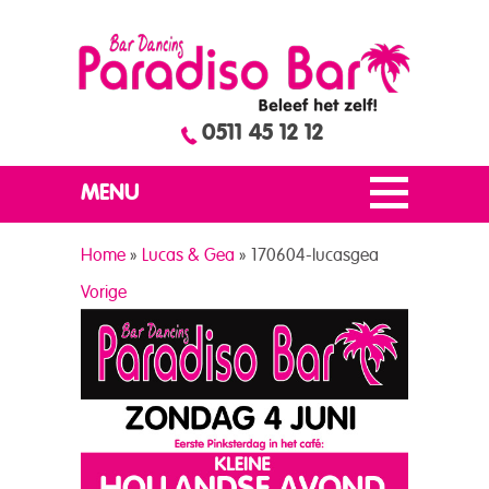
0511 45 12 12
MENU
Home
»
Lucas & Gea
»
170604-lucasgea
Vorige