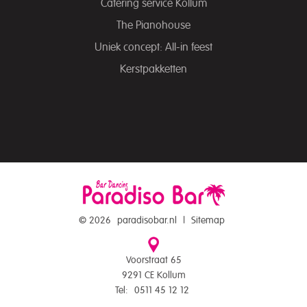
Catering service Kollum
The Pianohouse
Uniek concept: All-in feest
Kerstpakketten
© 2026
paradisobar.nl
|
Sitemap
Voorstraat 65
9291 CE Kollum
Tel:
0511 45 12 12