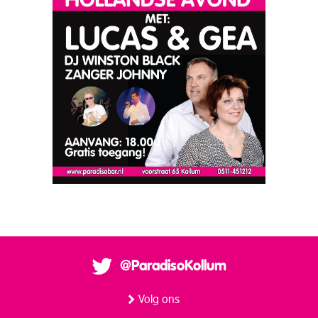
@ParadisoKollum
Volg ons