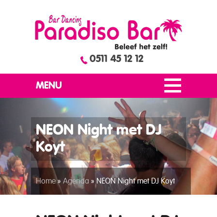
0511 45 12 12
MENU
NEON Night met DJ
Koyt
Home
»
Agenda
»
NEON Night met DJ Koyt