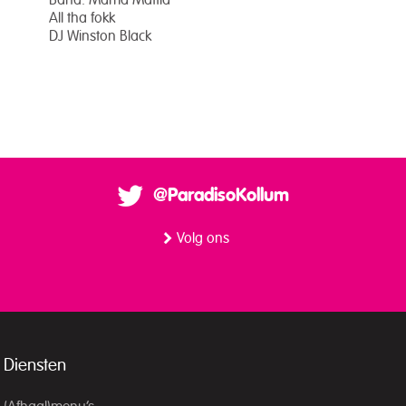
Band: Mama Maffia
All tha fokk
DJ Winston Black
@ParadisoKollum
Volg ons
Diensten