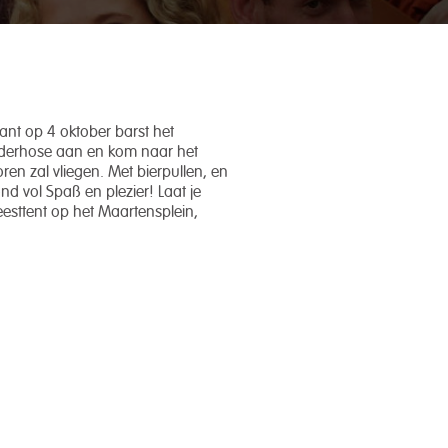
want op 4 oktober barst het
 lederhose aan en kom naar het
en zal vliegen. Met bierpullen, en
ond vol Spaß en plezier! Laat je
feesttent op het Maartensplein,