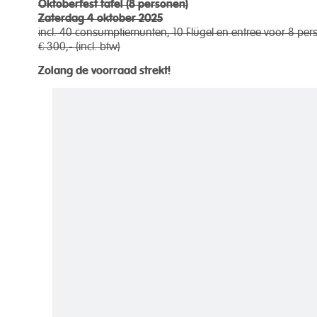
Oktoberfest tafel (8 personen)
Zaterdag 4 oktober 2025
incl. 40 consumptiemunten, 10 Flügel en entree voor 8 pe
€ 300,- (incl. btw)
Zolang de voorraad strekt!