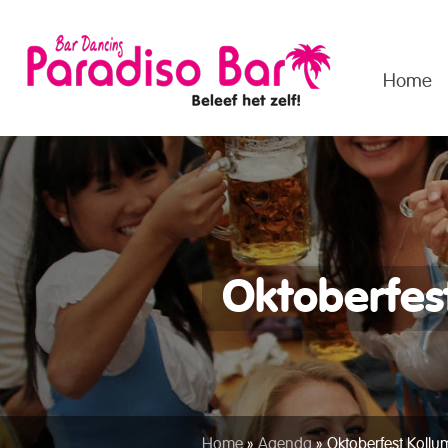
Home
Oktoberfes
Home
»
Agenda
»
Oktoberfest Kollu