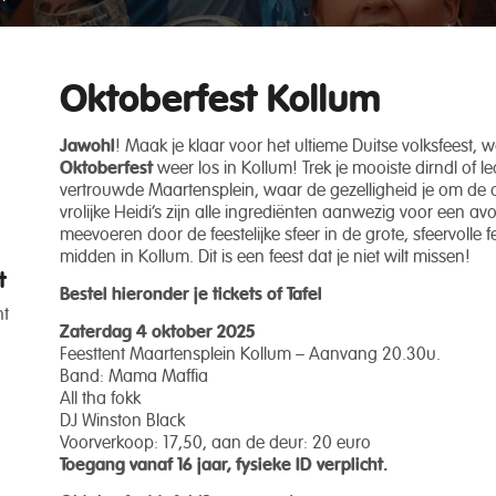
Oktoberfest Kollum
Jawohl
! Maak je klaar voor het ultieme Duitse volksfeest, 
Oktoberfest
weer los in Kollum! Trek je mooiste dirndl of
vertrouwde Maartensplein, waar de gezelligheid je om de or
vrolijke Heidi’s zijn alle ingrediënten aanwezig voor een av
meevoeren door de feestelijke sfeer in de grote, sfeervolle 
midden in Kollum. Dit is een feest dat je niet wilt missen!
t
Bestel hieronder je tickets of Tafel
nt
Zaterdag 4 oktober 2025
Feesttent Maartensplein Kollum – Aanvang 20.30u.
Band: Mama Maffia
All tha fokk
DJ Winston Black
Voorverkoop: 17,50, aan de deur: 20 euro
Toegang vanaf 16 jaar, fysieke ID verplicht.