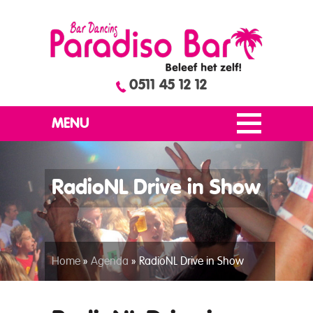
0511 45 12 12
MENU
RadioNL Drive in Show
Home
»
Agenda
»
RadioNL Drive in Show