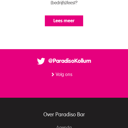
(bedrijfs)feest?
Lees meer
@ParadisoKollum
Volg ons
Over Paradiso Bar
Agenda