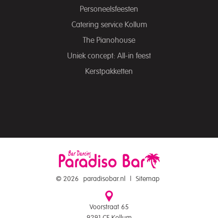
Personeelsfeesten
Catering service Kollum
The Pianohouse
Uniek concept: All-in feest
Kerstpakketten
© 2026
paradisobar.nl
|
Sitemap
Voorstraat 65