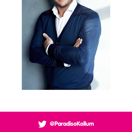
@ParadisoKollum