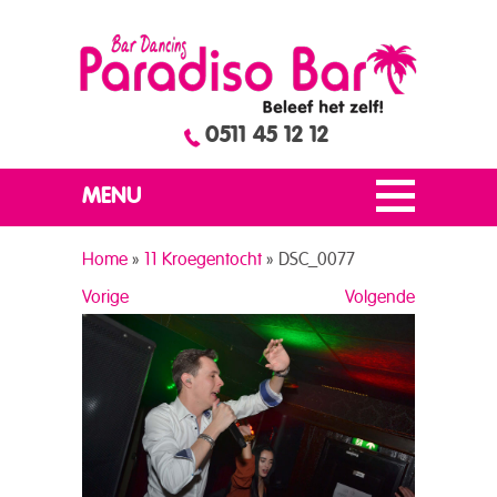
0511 45 12 12
MENU
Home
»
11 Kroegentocht
»
DSC_0077
Vorige
Volgende