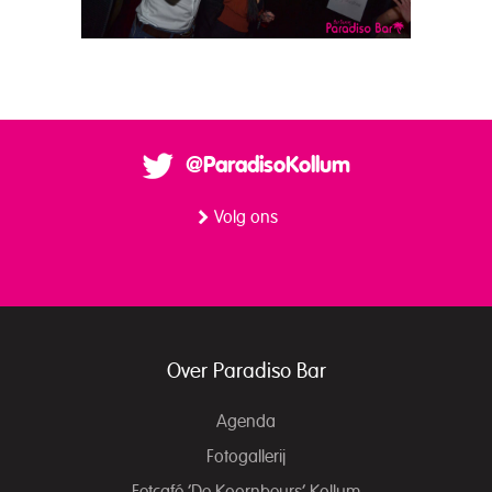
@ParadisoKollum
Volg ons
Over Paradiso Bar
Agenda
Fotogallerij
Eetcafé ‘De Koornbeurs’ Kollum