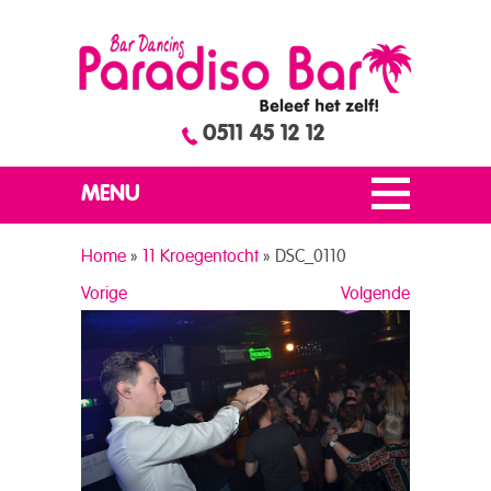
0511 45 12 12
MENU
Home
»
11 Kroegentocht
»
DSC_0110
Vorige
Volgende