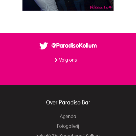
@ParadisoKollum
Volg ons
Over Paradiso Bar
Agenda
Fotogallerij
Eetcafé ‘De Koornbeurs’ Kollum