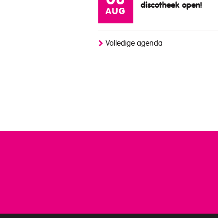
08
discotheek open!
AUG
Volledige agenda