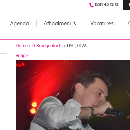
0511 45 12 12
Agenda
Afhaalmenu’s
Vacatures
Home
»
11 Kroegentocht
»
DSC_0126
Vorige