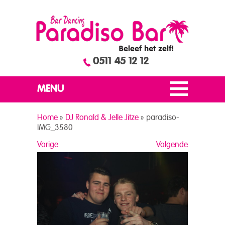
0511 45 12 12
MENU
Home
»
DJ Ronald & Jelle Jitze
»
paradiso-
IMG_3580
Vorige
Volgende