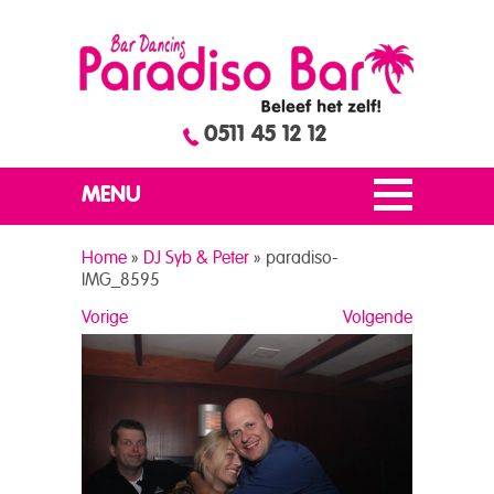
0511 45 12 12
MENU
Home
»
DJ Syb & Peter
»
paradiso-
IMG_8595
Vorige
Volgende