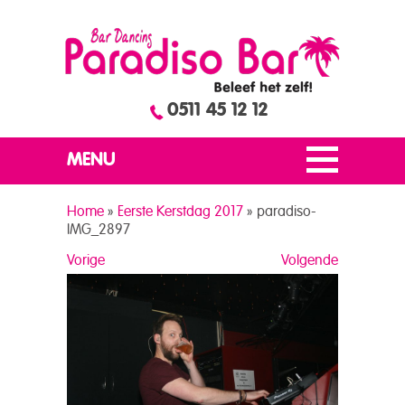
0511 45 12 12
MENU
Home
»
Eerste Kerstdag 2017
»
paradiso-
IMG_2897
Vorige
Volgende