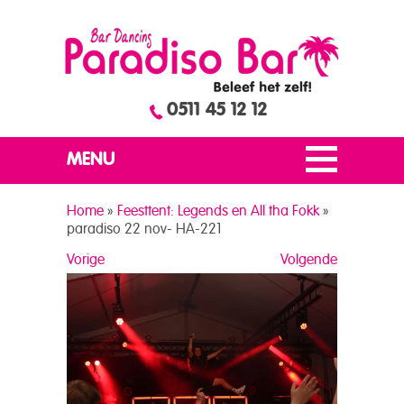
0511 45 12 12
MENU
Home
»
Feesttent: Legends en All tha Fokk
»
paradiso 22 nov- HA-221
Vorige
Volgende