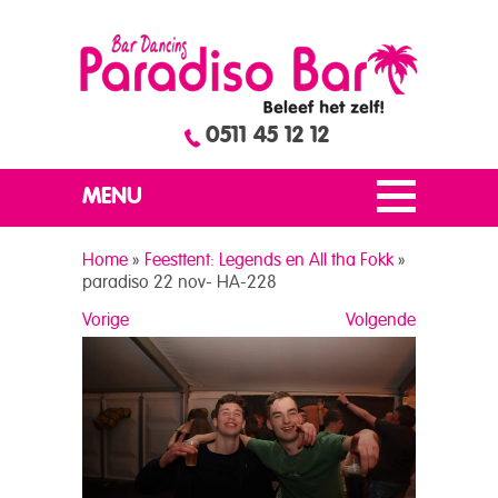
0511 45 12 12
MENU
Home
»
Feesttent: Legends en All tha Fokk
»
paradiso 22 nov- HA-228
Vorige
Volgende