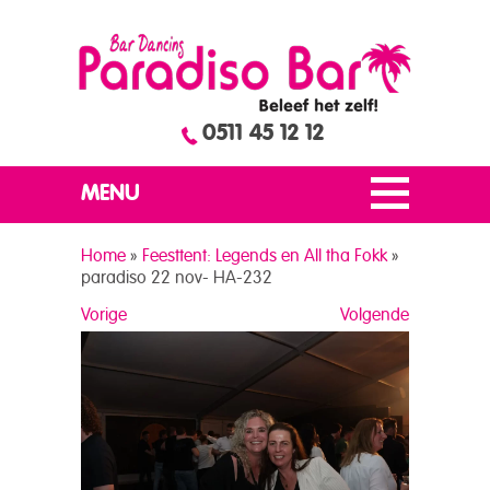
0511 45 12 12
MENU
Home
»
Feesttent: Legends en All tha Fokk
»
paradiso 22 nov- HA-232
Vorige
Volgende