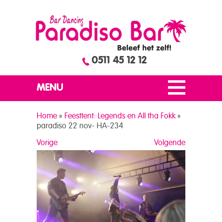
0511 45 12 12
MENU
Home
»
Feesttent: Legends en All tha Fokk
»
paradiso 22 nov- HA-234
Vorige
Volgende