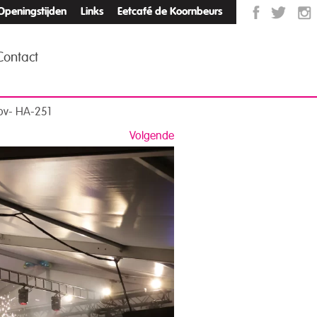
Openingstijden
Links
Eetcafé de Koornbeurs
Contact
ov- HA-251
Volgende