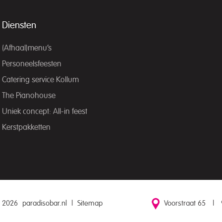
Diensten
(Afhaal)menu’s
Personeelsfeesten
Catering service Kollum
The Pianohouse
Uniek concept: All-in feest
Kerstpakketten
 2026
paradisobar.nl
|
Sitemap
Voorstraat 65
|