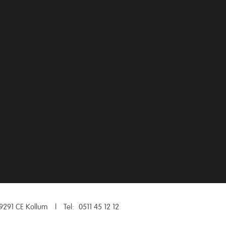
9291 CE Kollum
|
Tel:
0511 45 12 12