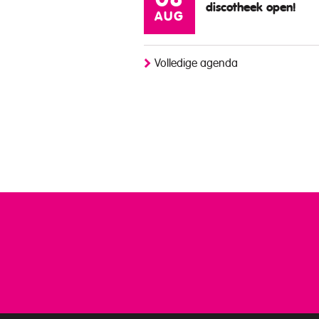
08
discotheek open!
AUG
Volledige agenda