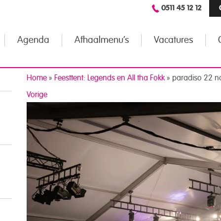
0511 45 12 12
Agenda
Afhaalmenu’s
Vacatures
Home
»
Feesttent: Legends en All tha Fokk
»
paradiso 22 n
Vorige