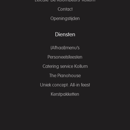
Eetcafé ‘De Koornbeurs’ Kollum
Contact
Openingstijden
Diensten
(Afhaal)menu’s
Personeelsfeesten
Catering service Kollum
The Pianohouse
Uniek concept: All-in feest
Kerstpakketten