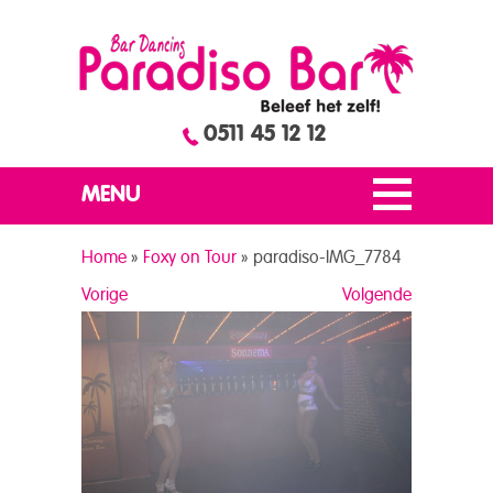
0511 45 12 12
MENU
Home
»
Foxy on Tour
»
paradiso-IMG_7784
Vorige
Volgende