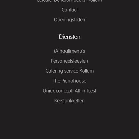
Eetcafé ‘De Koornbeurs’ Kollum
Contact
Openingstijden
Diensten
(Afhaal)menu’s
Personeelsfeesten
Catering service Kollum
The Pianohouse
Uniek concept: All-in feest
Kerstpakketten