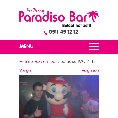
0511 45 12 12
MENU
Home
»
Foxy on Tour
»
paradiso-IMG_7815
Vorige
Volgende