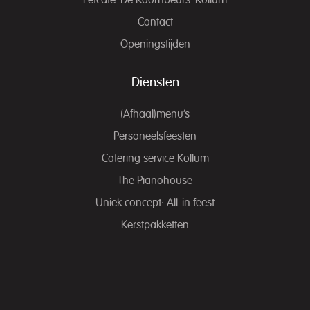
Eetcafé ‘De Koornbeurs’ Kollum
Contact
Openingstijden
Diensten
(Afhaal)menu’s
Personeelsfeesten
Catering service Kollum
The Pianohouse
Uniek concept: All-in feest
Kerstpakketten