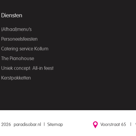
Diensten
(Afhaal)menu’s
Personeelsfeesten
Catering service Kollum
The Pianohouse
Uniek concept: All-in feest
Kerstpakketten
 2026
paradisobar.nl
|
Sitemap
Voorstraat 65
|