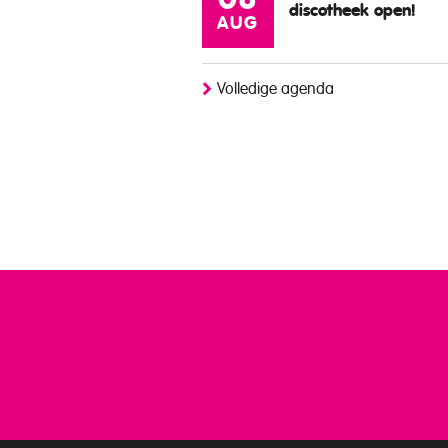
08
discotheek open!
AUG
Volledige agenda