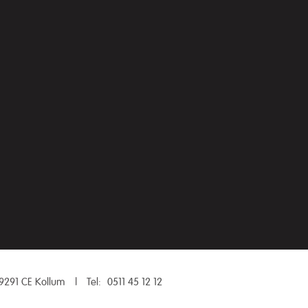
9291 CE Kollum
|
Tel:
0511 45 12 12