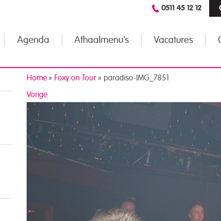
0511 45 12 12
Agenda
Afhaalmenu’s
Vacatures
Home
»
Foxy on Tour
»
paradiso-IMG_7851
Vorige