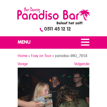
0511 45 12 12
MENU
Home
»
Foxy on Tour
»
paradiso-IMG_7858
Vorige
Volgende