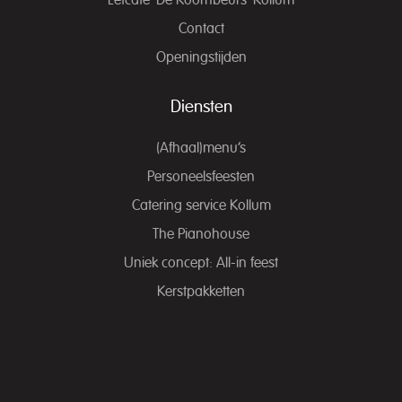
Eetcafé ‘De Koornbeurs’ Kollum
Contact
Openingstijden
Diensten
(Afhaal)menu’s
Personeelsfeesten
Catering service Kollum
The Pianohouse
Uniek concept: All-in feest
Kerstpakketten