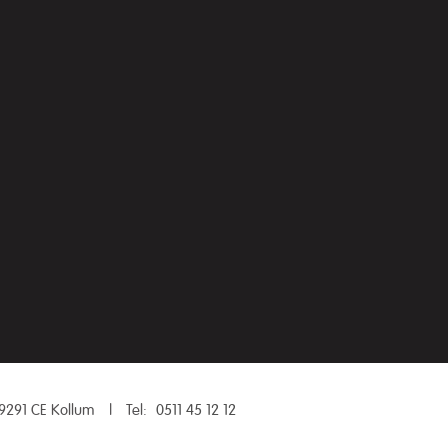
9291 CE Kollum
|
Tel:
0511 45 12 12