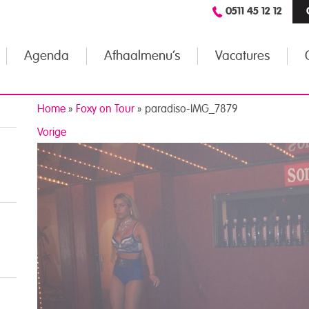
0511 45 12 12
Agenda
Afhaalmenu’s
Vacatures
Home
»
Foxy on Tour
»
paradiso-IMG_7879
Vorige