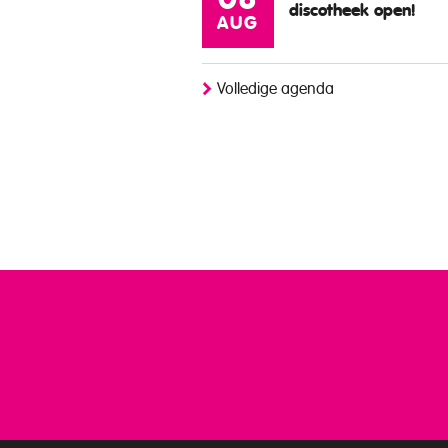
08
discotheek open!
AUG
Volledige agenda