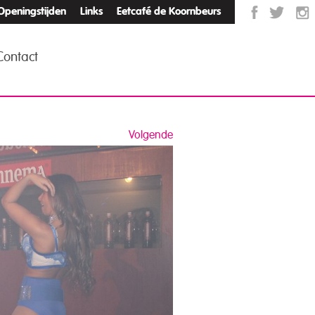
Openingstijden
Links
Eetcafé de Koornbeurs
Contact
Volgende