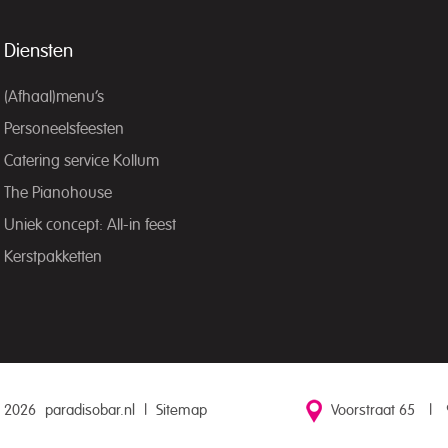
Diensten
(Afhaal)menu’s
Personeelsfeesten
Catering service Kollum
The Pianohouse
Uniek concept: All-in feest
Kerstpakketten
 2026
paradisobar.nl
|
Sitemap
Voorstraat 65
|