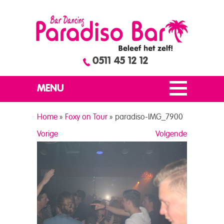
0511 45 12 12
MENU
Home
»
Foxy on Tour
»
paradiso-IMG_7900
Vorige
Volgende