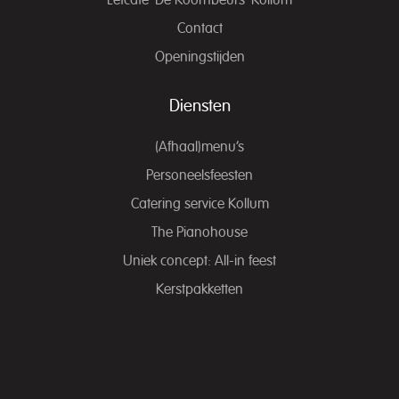
Eetcafé ‘De Koornbeurs’ Kollum
Contact
Openingstijden
Diensten
(Afhaal)menu’s
Personeelsfeesten
Catering service Kollum
The Pianohouse
Uniek concept: All-in feest
Kerstpakketten