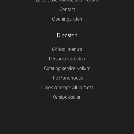
Eetcafé ‘De Koornbeurs’ Kollum
Contact
Openingstijden
Diensten
(Afhaal)menu’s
Personeelsfeesten
Catering service Kollum
The Pianohouse
Uniek concept: All-in feest
Kerstpakketten