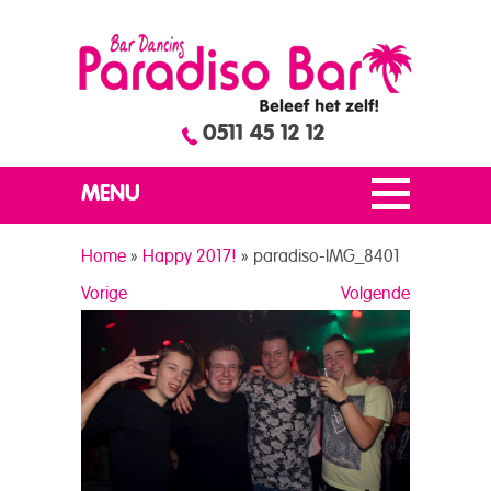
0511 45 12 12
MENU
Home
»
Happy 2017!
»
paradiso-IMG_8401
Vorige
Volgende