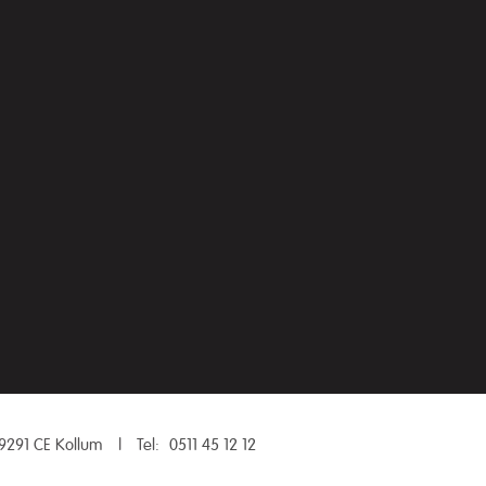
9291 CE Kollum
|
Tel:
0511 45 12 12