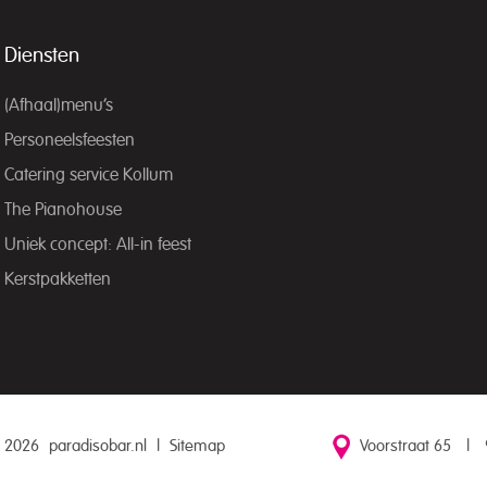
Diensten
(Afhaal)menu’s
Personeelsfeesten
Catering service Kollum
The Pianohouse
Uniek concept: All-in feest
Kerstpakketten
 2026
paradisobar.nl
|
Sitemap
Voorstraat 65
|