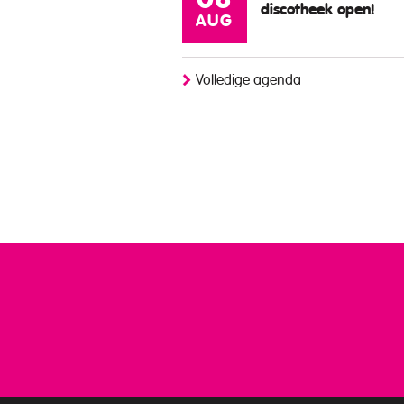
08
discotheek open!
AUG
Volledige agenda