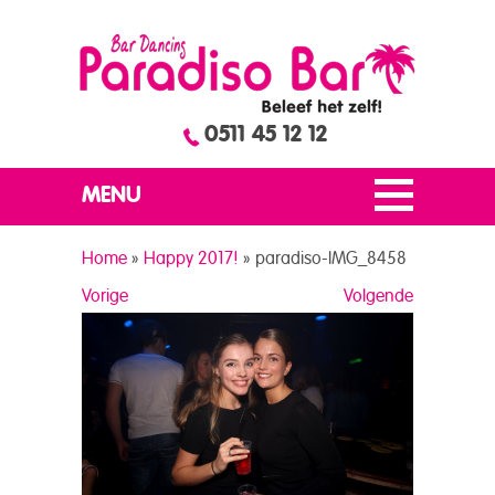
0511 45 12 12
MENU
Home
»
Happy 2017!
»
paradiso-IMG_8458
Vorige
Volgende