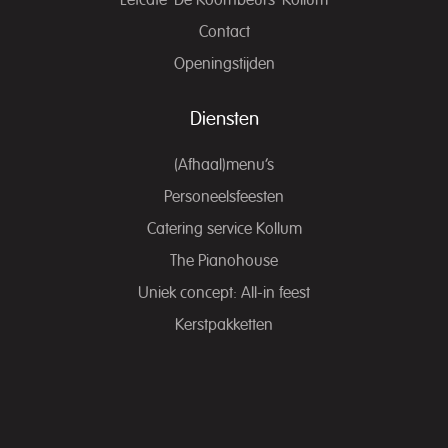
Eetcafé ‘De Koornbeurs’ Kollum
Contact
Openingstijden
Diensten
(Afhaal)menu’s
Personeelsfeesten
Catering service Kollum
The Pianohouse
Uniek concept: All-in feest
Kerstpakketten