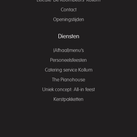
Eetcafé ‘De Koornbeurs’ Kollum
Contact
Openingstijden
Diensten
(Afhaal)menu’s
Personeelsfeesten
Catering service Kollum
The Pianohouse
Uniek concept: All-in feest
Kerstpakketten