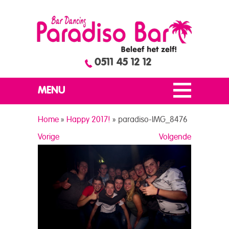
0511 45 12 12
MENU
Home
»
Happy 2017!
»
paradiso-IMG_8476
Vorige
Volgende