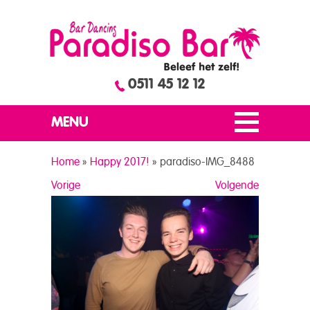
0511 45 12 12
MENU
Home
»
Happy 2017!
»
paradiso-IMG_8488
Vorige
Volgende