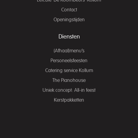
Eetcafé ‘De Koornbeurs’ Kollum
Contact
Openingstijden
Diensten
(Afhaal)menu’s
Personeelsfeesten
Catering service Kollum
The Pianohouse
Uniek concept: All-in feest
Kerstpakketten