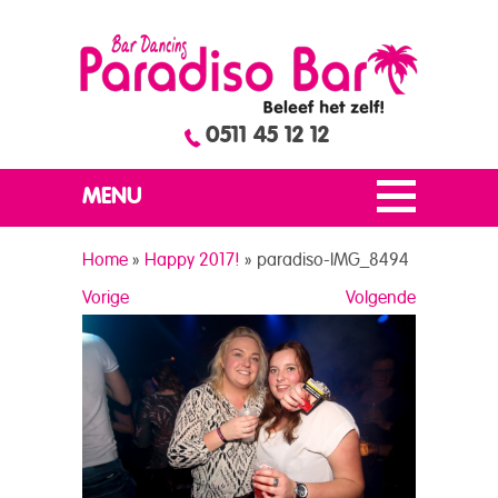
0511 45 12 12
MENU
Home
»
Happy 2017!
»
paradiso-IMG_8494
Vorige
Volgende