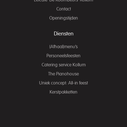
Eetcafé ‘De Koornbeurs’ Kollum
Contact
Openingstijden
Diensten
(Afhaal)menu’s
Personeelsfeesten
Catering service Kollum
The Pianohouse
Uniek concept: All-in feest
Kerstpakketten