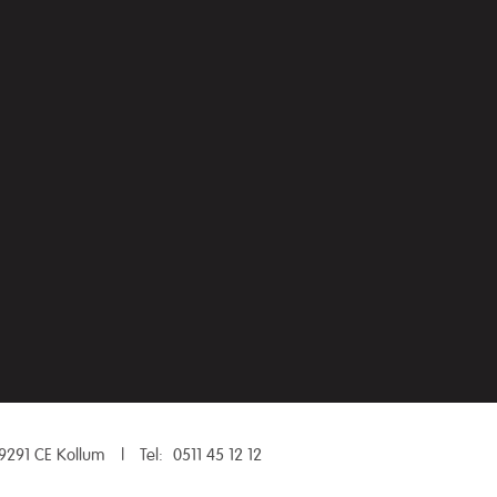
9291 CE Kollum
|
Tel:
0511 45 12 12