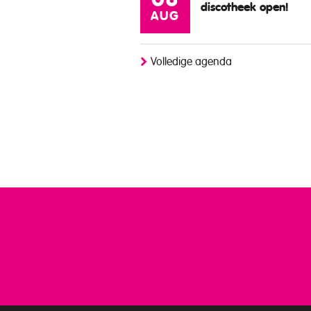
08
discotheek open!
AUG
Volledige agenda