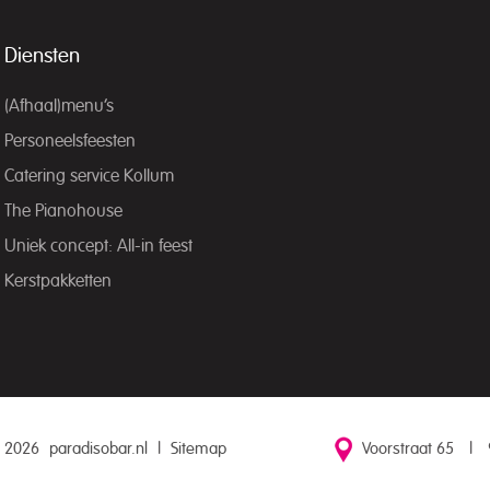
Diensten
(Afhaal)menu’s
Personeelsfeesten
Catering service Kollum
The Pianohouse
Uniek concept: All-in feest
Kerstpakketten
 2026
paradisobar.nl
|
Sitemap
Voorstraat 65
|