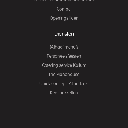
Eetcafé ‘De Koornbeurs’ Kollum
Contact
Openingstijden
Diensten
(Afhaal)menu’s
Personeelsfeesten
Catering service Kollum
The Pianohouse
Uniek concept: All-in feest
Kerstpakketten