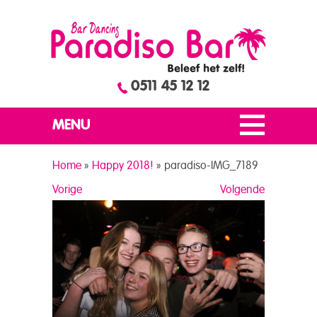
0511 45 12 12
MENU
Home
»
Happy 2018!
»
paradiso-IMG_7189
Vorige
Volgende