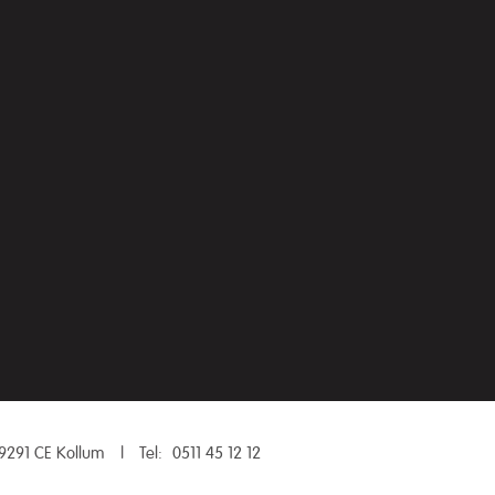
9291 CE Kollum
|
Tel:
0511 45 12 12