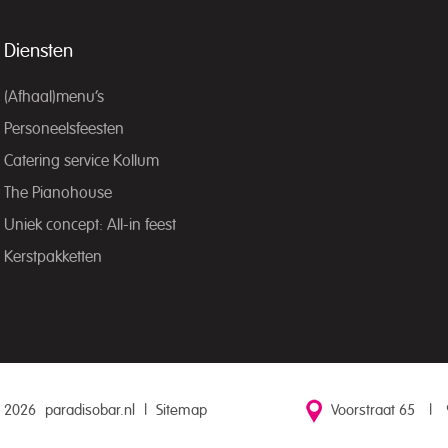
Diensten
(Afhaal)menu’s
Personeelsfeesten
Catering service Kollum
The Pianohouse
Uniek concept: All-in feest
Kerstpakketten
 2026
paradisobar.nl
|
Sitemap
Voorstraat 65
|