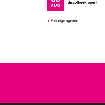
08
discotheek open!
AUG
Volledige agenda