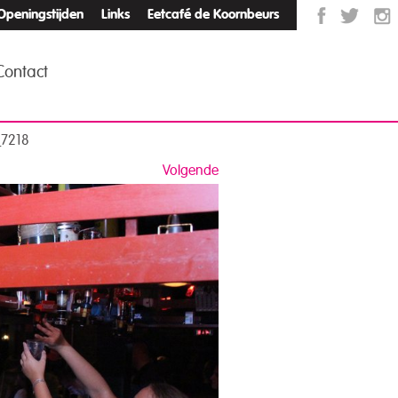
Openingstijden
Links
Eetcafé de Koornbeurs
Contact
_7218
Volgende