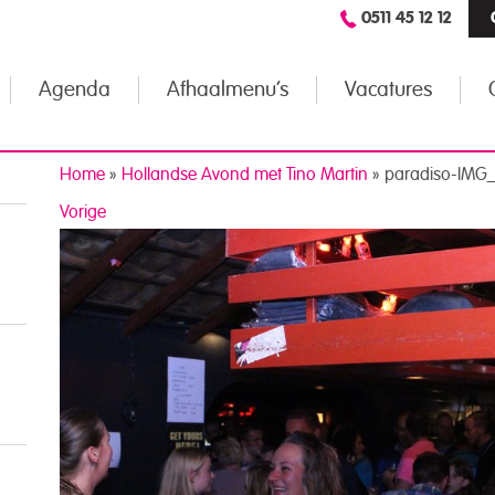
0511 45 12 12
Agenda
Afhaalmenu’s
Vacatures
Home
»
Hollandse Avond met Tino Martin
»
paradiso-IMG
Vorige