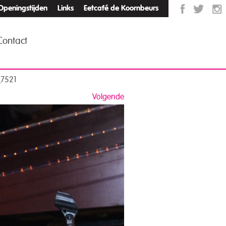
Openingstijden
Links
Eetcafé de Koornbeurs
Contact
_7521
Volgende