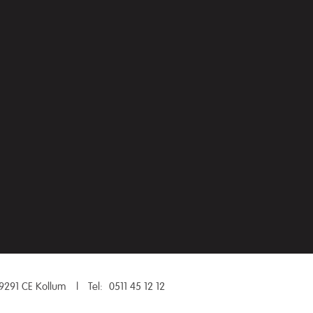
9291 CE Kollum
|
Tel:
0511 45 12 12