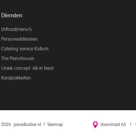
Diensten
(Afhaal)menu’s
Personeelsfeesten
Catering service Kollum
The Pianohouse
Uniek concept: All-in feest
Kerstpakketten
 2026
paradisobar.nl
|
Sitemap
Voorstraat 65
|