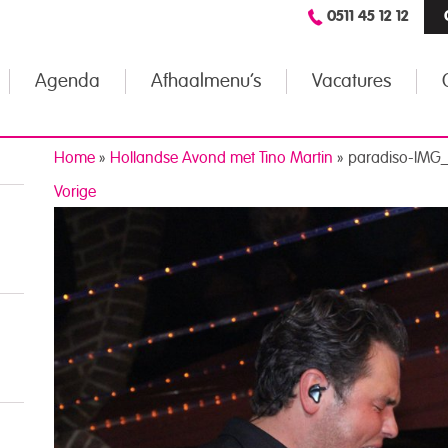
0511 45 12 12
Agenda
Afhaalmenu’s
Vacatures
Home
»
Hollandse Avond met Tino Martin
»
paradiso-IMG
Vorige