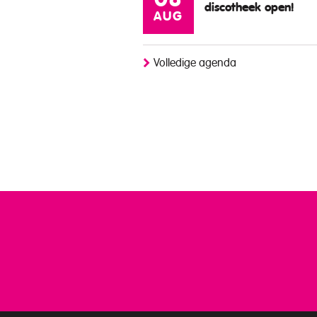
08
discotheek open!
AUG
Volledige agenda