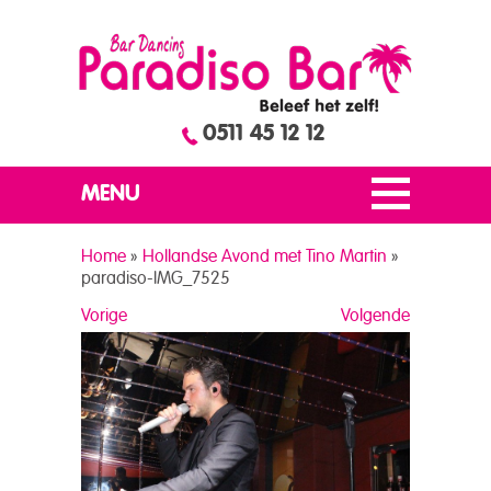
0511 45 12 12
MENU
Home
»
Hollandse Avond met Tino Martin
»
paradiso-IMG_7525
Vorige
Volgende