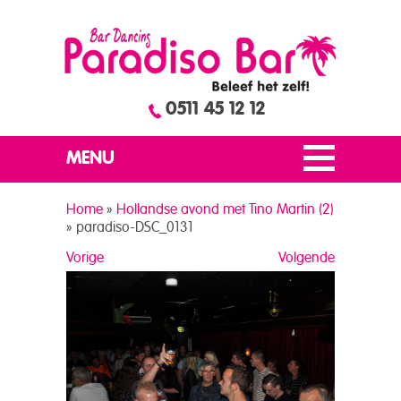
0511 45 12 12
MENU
Home
»
Hollandse avond met Tino Martin (2)
»
paradiso-DSC_0131
Vorige
Volgende