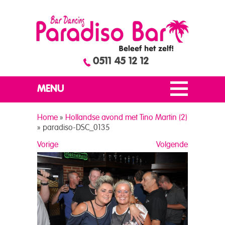
0511 45 12 12
MENU
Home
»
Hollandse avond met Tino Martin (2)
»
paradiso-DSC_0135
Vorige
Volgende