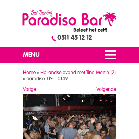
0511 45 12 12
MENU
Home
»
Hollandse avond met Tino Martin (2)
»
paradiso-DSC_0149
Vorige
Volgende