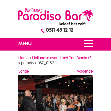
0511 45 12 12
MENU
Home
»
Hollandse avond met Tino Martin (2)
»
paradiso-DSC_0157
Vorige
Volgende