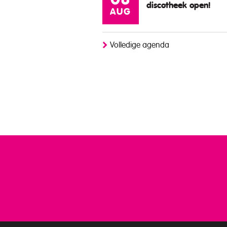
08
discotheek open!
AUG
Volledige agenda