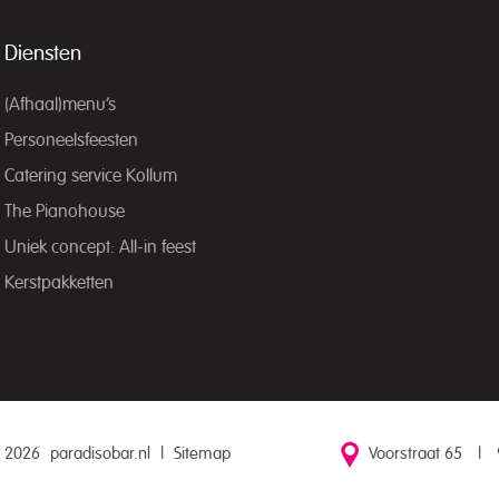
Diensten
(Afhaal)menu’s
Personeelsfeesten
Catering service Kollum
The Pianohouse
Uniek concept: All-in feest
Kerstpakketten
 2026
paradisobar.nl
|
Sitemap
Voorstraat 65
|