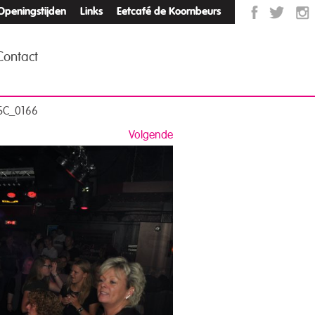
Openingstijden
Links
Eetcafé de Koornbeurs
Contact
SC_0166
Volgende