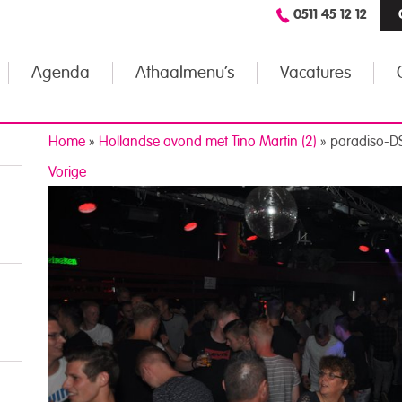
0511 45 12 12
Agenda
Afhaalmenu’s
Vacatures
Home
»
Hollandse avond met Tino Martin (2)
»
paradiso-D
Vorige