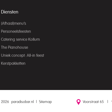
Diensten
(Afhaal)menu’s
Personeelsfeesten
Catering service Kollum
The Pianohouse
Uniek concept: All-in feest
Kerstpakketten
 2026
paradisobar.nl
|
Sitemap
Voorstraat 65
|