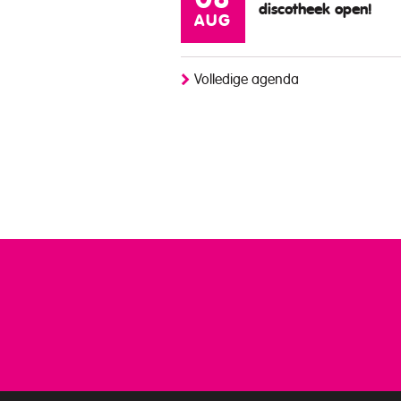
08
discotheek open!
AUG
Volledige agenda