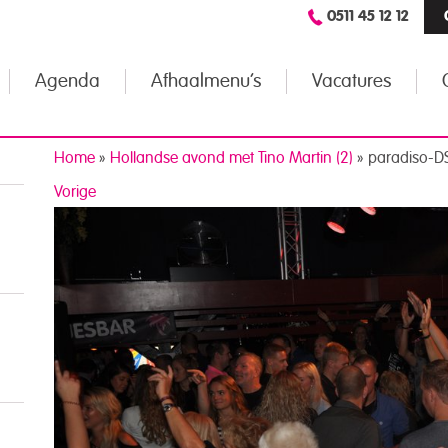
0511 45 12 12
Agenda
Afhaalmenu’s
Vacatures
Home
»
Hollandse avond met Tino Martin (2)
»
paradiso-D
Vorige