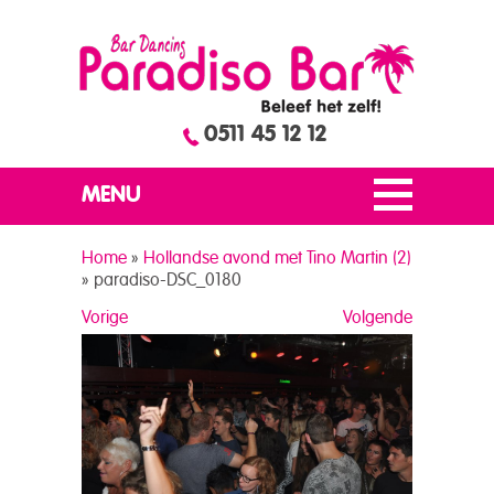
0511 45 12 12
MENU
Home
»
Hollandse avond met Tino Martin (2)
»
paradiso-DSC_0180
Vorige
Volgende