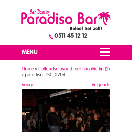
0511 45 12 12
MENU
Home
»
Hollandse avond met Tino Martin (2)
»
paradiso-DSC_0204
Vorige
Volgende