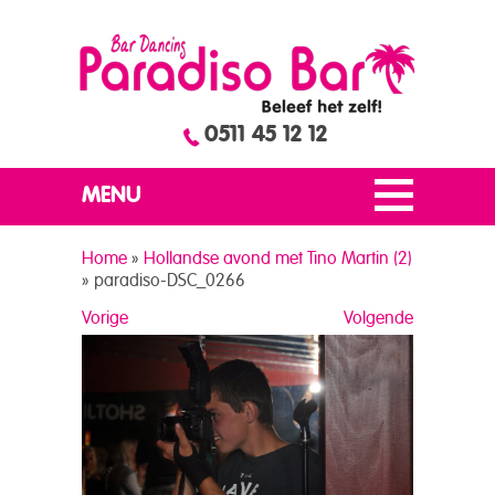
0511 45 12 12
MENU
Home
»
Hollandse avond met Tino Martin (2)
»
paradiso-DSC_0266
Vorige
Volgende