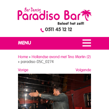
0511 45 12 12
MENU
Home
»
Hollandse avond met Tino Martin (2)
»
paradiso-DSC_0274
Vorige
Volgende